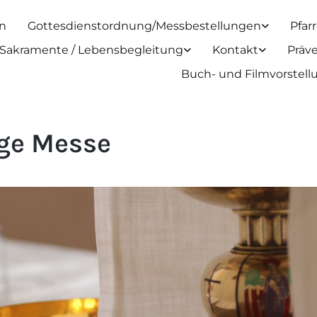
n
Gottesdienstordnung/Messbestellungen
Pfar
Sakramente / Lebensbegleitung
Kontakt
Präv
Buch- und Filmvorstel
ige Messe