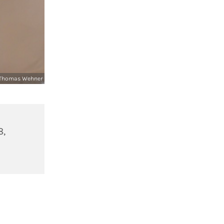
Thomas Wehner
8,