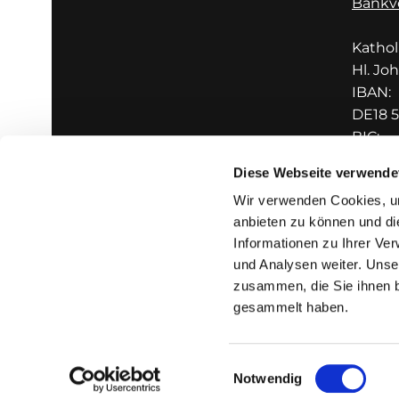
Bankv
Katho
Hl. Jo
IBAN:
DE18 5
BIC:
GENO
Diese Webseite verwende
Wir verwenden Cookies, um
anbieten zu können und di
Informationen zu Ihrer Ve
und Analysen weiter. Unse
zusammen, die Sie ihnen b
I
gesammelt haben.
Einwilligungsauswahl
Notwendig