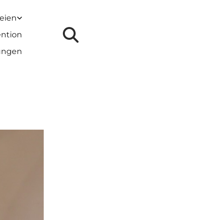
reien
ention
lungen