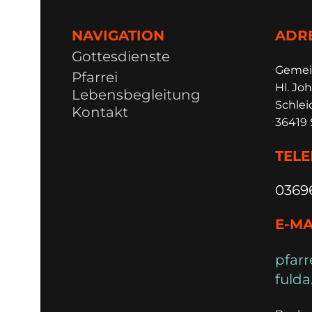
NAVIGATION
ADR
Gottesdienste
Ge
m
e
Pfarrei
Hl. Joh
Lebensbegleitung
Schlei
Kontakt
36419 
TEL
0369
E-MA
pfarr
fulda