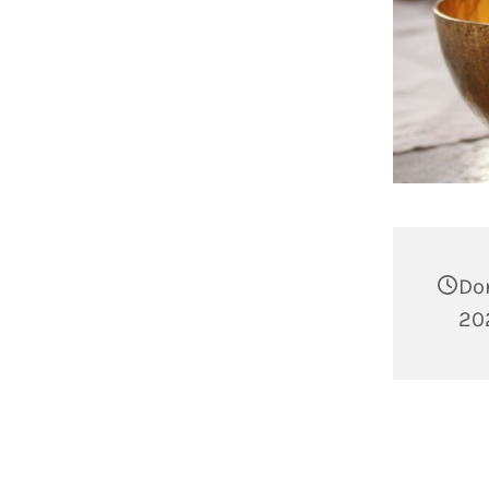
Don
202