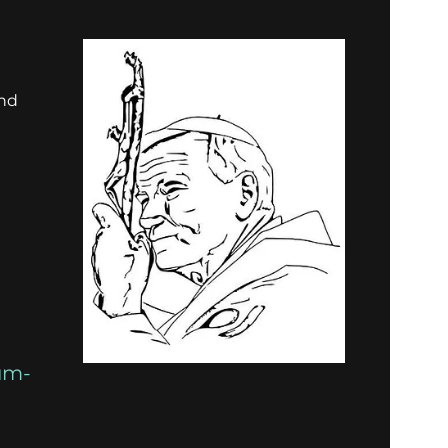
und
um-