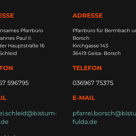
ESSE
ADRESSE
insames Pfarrbüro
Pfarrbüro für Bermbach 
annes Paul II.
Borsch
der Hauptstraße 16
Kirchgasse 143
Schleid
36419 Geisa- Borsch
EFON
TELEFON
67 596795
036967 75375
IL
E-MAIL
ei.schleid@bistum-
pfarrei.borsch@bist
.de
fulda.de