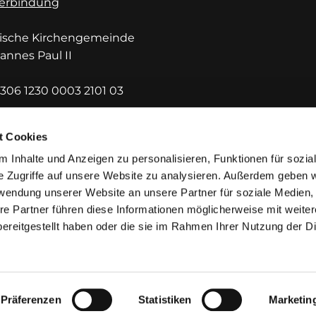
erbindung
lische Kirchengemeinde
hannes Paul II
306 1230 0003 2101 03
DEF1HUE
t Cookies
 Inhalte und Anzeigen zu personalisieren, Funktionen für sozia
e Zugriffe auf unsere Website zu analysieren. Außerdem geben w
rwendung unserer Website an unsere Partner für soziale Medien
re Partner führen diese Informationen möglicherweise mit weite
ereitgestellt haben oder die sie im Rahmen Ihrer Nutzung der D
mpressum
Datenschutzerklärung
ChurchDesk-Lo
Präferenzen
Statistiken
Marketin