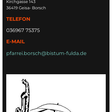
Kirchgasse 143
36419 Geisa- Borsch
TELEFON
036967 75375
E-MAIL
pfarrei.borsch@bistum-fulda.de