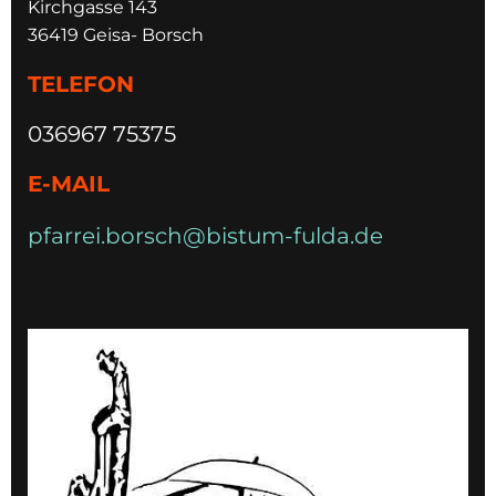
Kirchgasse 143
36419 Geisa- Borsch
TELEFON
036967 75375
E-MAIL
pfarrei.borsch@bistum-fulda.de