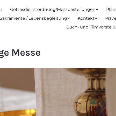
n
Gottesdienstordnung/Messbestellungen
Pfar
Sakramente / Lebensbegleitung
Kontakt
Präv
Buch- und Filmvorstel
ige Messe