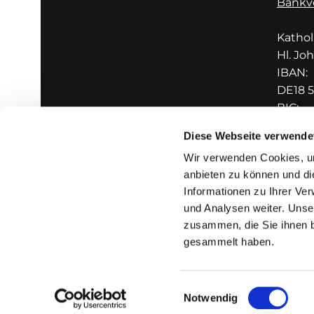
Bankv
Katho
Hl. Jo
IBAN:
DE18 5
BIC:
GENO
Diese Webseite verwende
Wir verwenden Cookies, um
anbieten zu können und di
Informationen zu Ihrer Ve
und Analysen weiter. Unse
zusammen, die Sie ihnen b
I
gesammelt haben.
Einwilligungsauswahl
Notwendig