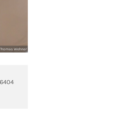
Thomas Wehner
36404