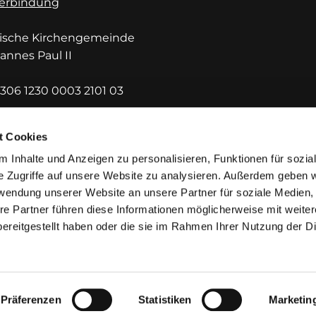
erbindung
lische Kirchengemeinde
hannes Paul II
306 1230 0003 2101 03
DEF1HUE
t Cookies
 Inhalte und Anzeigen zu personalisieren, Funktionen für sozia
e Zugriffe auf unsere Website zu analysieren. Außerdem geben w
rwendung unserer Website an unsere Partner für soziale Medien
re Partner führen diese Informationen möglicherweise mit weite
ereitgestellt haben oder die sie im Rahmen Ihrer Nutzung der D
mpressum
Datenschutzerklärung
ChurchDesk-Lo
Präferenzen
Statistiken
Marketin