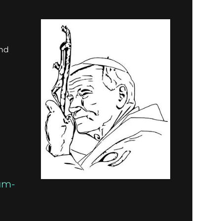
und
um-