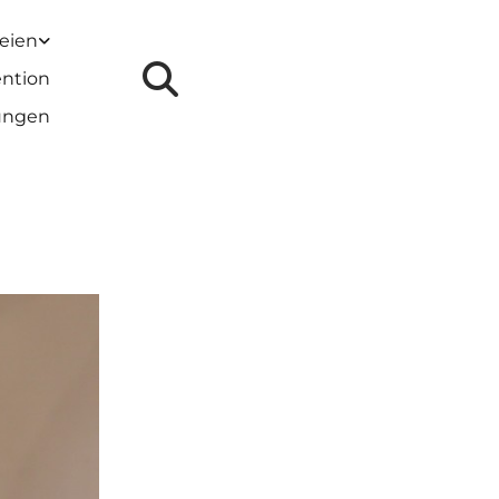
reien
ention
lungen