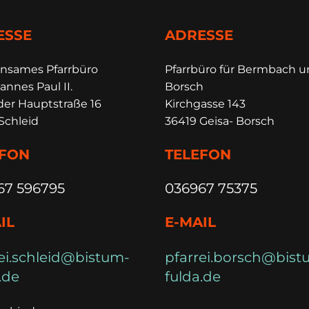
ESSE
ADRESSE
insames Pfarrbüro
Pfarrbüro für Bermbach 
annes Paul II.
Borsch
der Hauptstraße 16
Kirchgasse 143
Schleid
36419 Geisa- Borsch
EFON
TELEFON
67 596795
036967 75375
IL
E-MAIL
ei.schleid@bistum-
pfarrei.borsch@bist
.de
fulda.de