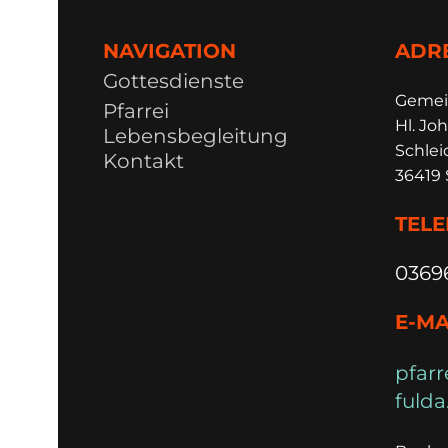
NAVIGATION
ADR
Gottesdienste
Ge
m
e
Pfarrei
Hl. Joh
Lebensbegleitung
Schlei
Kontakt
36419 
TEL
0369
E-MA
pfarr
fulda