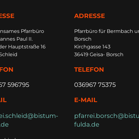
ESSE
ADRESSE
insames Pfarrbüro
Pfarrbüro für Bermbach 
annes Paul II.
Borsch
der Hauptstraße 16
Kirchgasse 143
Schleid
36419 Geisa- Borsch
EFON
TELEFON
67 596795
036967 75375
IL
E-MAIL
ei.schleid@bistum-
pfarrei.borsch@bist
.de
fulda.de