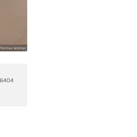
Thomas Wehner
36404