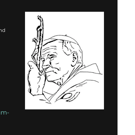
und
um-