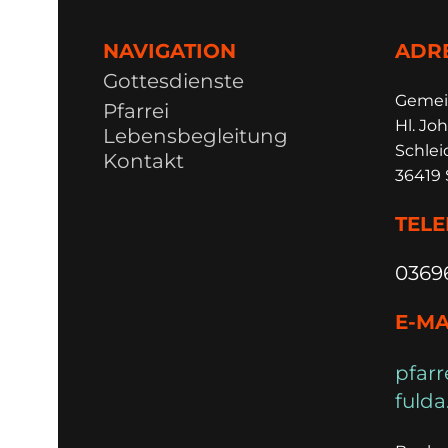
NAVIGATION
ADR
Gottesdienste
Ge
m
e
Pfarrei
Hl. Joh
Lebensbegleitung
Schlei
Kontakt
36419 
TEL
0369
E-MA
pfarr
fulda