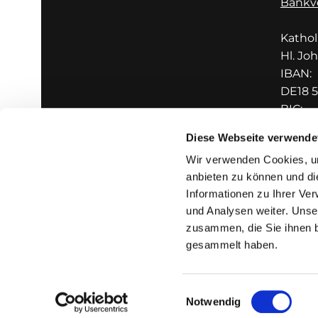
Bankv
Katho
Hl. Jo
IBAN:
DE18 5
BIC:
GENO
Diese Webseite verwende
Wir verwenden Cookies, um
anbieten zu können und di
Informationen zu Ihrer Ve
und Analysen weiter. Unse
zusammen, die Sie ihnen b
I
gesammelt haben.
Einwilligungsauswahl
Notwendig