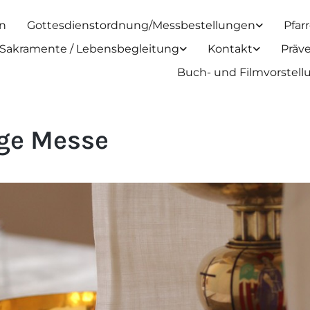
n
Gottesdienstordnung/Messbestellungen
Pfar
Sakramente / Lebensbegleitung
Kontakt
Präv
Buch- und Filmvorstel
ige Messe