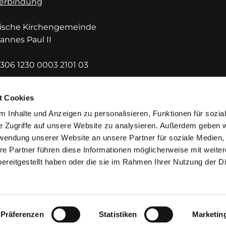
erbindung
lische Kirchengemeinde
hannes Paul II
306 1230 0003 2101 03
DEF1HUE
t Cookies
 Inhalte und Anzeigen zu personalisieren, Funktionen für sozia
e Zugriffe auf unsere Website zu analysieren. Außerdem geben w
rwendung unserer Website an unsere Partner für soziale Medien
re Partner führen diese Informationen möglicherweise mit weite
ereitgestellt haben oder die sie im Rahmen Ihrer Nutzung der D
mpressum
Datenschutzerklärung
ChurchDesk-Lo
Präferenzen
Statistiken
Marketin