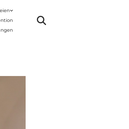
reien
ention
lungen