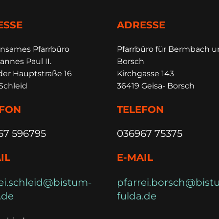
ESSE
ADRESSE
insames Pfarrbüro
Pfarrbüro für Bermbach 
annes Paul II.
Borsch
der Hauptstraße 16
Kirchgasse 143
Schleid
36419 Geisa- Borsch
EFON
TELEFON
67 596795
036967 75375
IL
E-MAIL
ei.schleid@bistum-
pfarrei.borsch@bist
.de
fulda.de