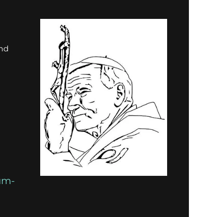
und
um-