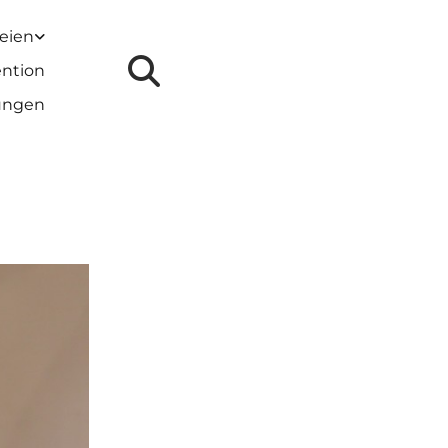
reien
ention
lungen