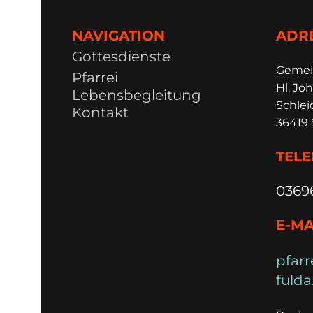
NAVIGATION
ADR
Gottesdienste
Ge
m
e
Pfarrei
Hl. Joh
Lebensbegleitung
Schlei
Kontakt
36419 
TEL
0369
E-MA
pfarr
fulda