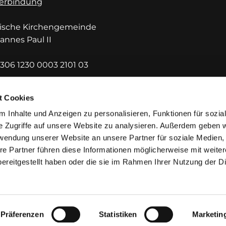
erbindung
lische Kirchengemeinde
hannes Paul II
306 1230 0003 2101 03
DEF1HUE
t Cookies
 Inhalte und Anzeigen zu personalisieren, Funktionen für sozia
e Zugriffe auf unsere Website zu analysieren. Außerdem geben w
rwendung unserer Website an unsere Partner für soziale Medien
re Partner führen diese Informationen möglicherweise mit weite
ereitgestellt haben oder die sie im Rahmen Ihrer Nutzung der D
mpressum
Datenschutzerklärung
ChurchDesk-Lo
Präferenzen
Statistiken
Marketin