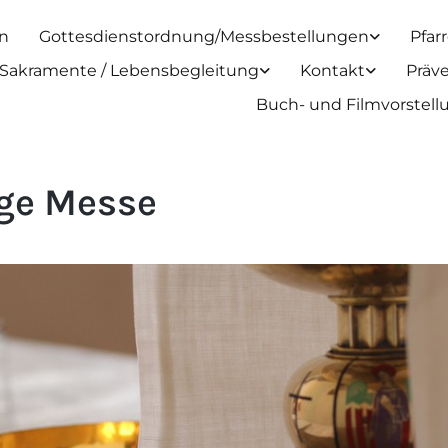
n
Gottesdienstordnung/Messbestellungen
Pfar
Sakramente / Lebensbegleitung
Kontakt
Präv
Buch- und Filmvorstel
ige Messe