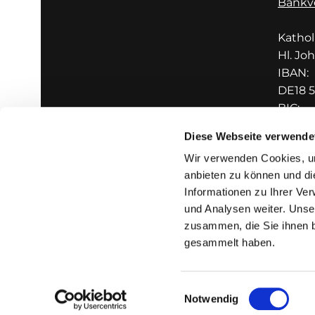
Bankv
Katho
Hl. Jo
IBAN:
DE18 5
BIC:
GENO
Diese Webseite verwende
Wir verwenden Cookies, um
anbieten zu können und di
Informationen zu Ihrer Ve
und Analysen weiter. Unse
zusammen, die Sie ihnen b
I
gesammelt haben.
Einwilligungsauswahl
Notwendig