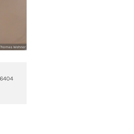
Thomas Wehner
36404