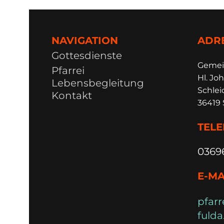
NAVIGATION
ADR
Gottesdienste
Ge
m
e
Pfarrei
Hl. Joh
Lebensbegleitung
Schlei
Kontakt
36419 
TEL
0369
E-MA
pfarr
fulda