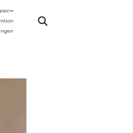
reien
ention
lungen