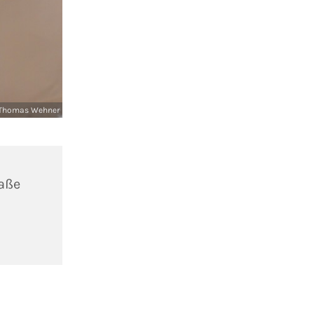
Thomas Wehner
aße