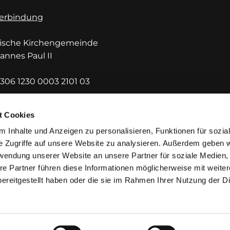
erbindung
lische Kirchengemeinde
hannes Paul II
306 1230 0003 2101 03
DEF1HUE
t Cookies
 Inhalte und Anzeigen zu personalisieren, Funktionen für sozia
e Zugriffe auf unsere Website zu analysieren. Außerdem geben w
rwendung unserer Website an unsere Partner für soziale Medien
re Partner führen diese Informationen möglicherweise mit weite
ereitgestellt haben oder die sie im Rahmen Ihrer Nutzung der D
mpressum
Datenschutzerklärung
ChurchDesk-Lo