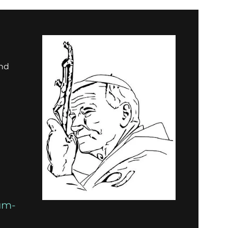
und
um-