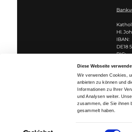
Bankv
Katho
Hl. Jo
IBAN:
DE18 5
BIC:
GENO
Diese Webseite verwende
Wir verwenden Cookies, um
anbieten zu können und di
Informationen zu Ihrer Ve
und Analysen weiter. Unse
zusammen, die Sie ihnen b
I
gesammelt haben.
Einwilligungsauswahl