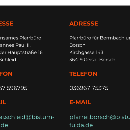
ESSE
ADRESSE
insames Pfarrbüro
Pfarrbüro für Bermbach 
annes Paul II.
Borsch
der Hauptstraße 16
Kirchgasse 143
Schleid
36419 Geisa- Borsch
EFON
TELEFON
67 596795
036967 75375
IL
E-MAIL
ei.schleid@bistum-
pfarrei.borsch@bist
.de
fulda.de