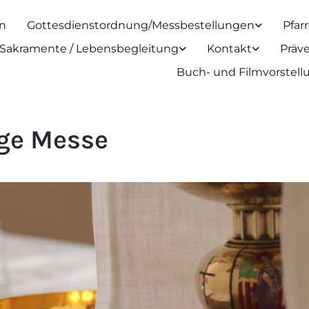
n
Gottesdienstordnung/Messbestellungen
Pfar
Sakramente / Lebensbegleitung
Kontakt
Präv
Buch- und Filmvorstel
ige Messe