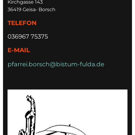
Kirchgasse 143
36419 Geisa- Borsch
TELEFON
036967 75375
E-MAIL
pfarrei.borsch@bistum-fulda.de