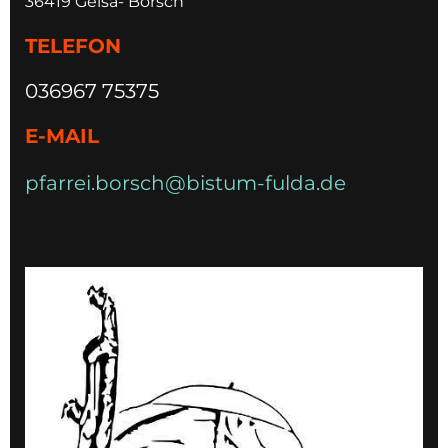
36419 Geisa- Borsch
TELEFON
036967 75375
E-MAIL
pfarrei.borsch@bistum-fulda.de