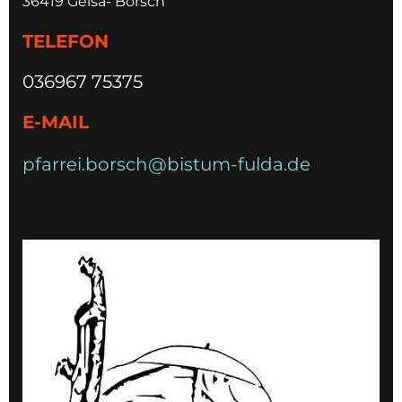
36419 Geisa- Borsch
TELEFON
036967 75375
E-MAIL
pfarrei.borsch@bistum-fulda.de