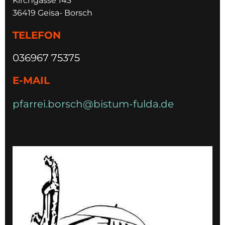
Kirchgasse 143
36419 Geisa- Borsch
TELEFON
036967 75375
E-MAIL
pfarrei.borsch@bistum-fulda.de