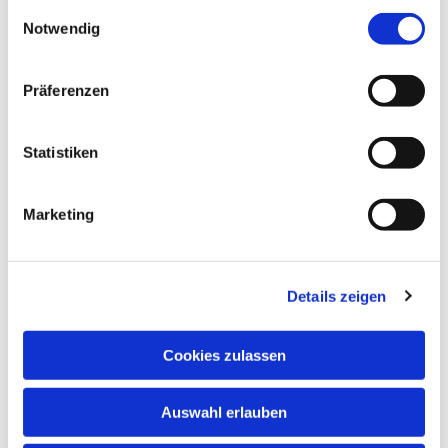
gesammelt haben.
Einwilligungsauswahl
Notwendig
NAVIGATION
Präferenzen
Gottesdienste
Pfarrei
Statistiken
Lebensbegleitung
Kontakt
Marketing
ADRESSE
Ge
m
einsames Pfarrbüro
Details zeigen
Hl. Johannes Paul II.
Schleider Hauptstraße 16
Cookies zulassen
36419 Schleid
TELEFON
Auswahl erlauben