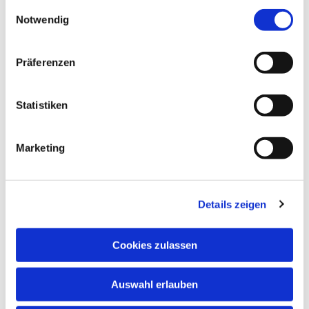
gesammelt haben.
Einwilligungsauswahl
Notwendig
NAVIGATION
Präferenzen
Gottesdienste
Pfarrei
Statistiken
Lebensbegleitung
Kontakt
Marketing
ADRESSE
Ge
m
einsames Pfarrbüro
Details zeigen
Hl. Johannes Paul II.
Schleider Hauptstraße 16
Cookies zulassen
36419 Schleid
TELEFON
Auswahl erlauben