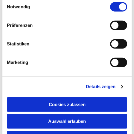
Einwilligungsauswahl
Notwendig
NAVIGATION
Präferenzen
Gottesdienste
Pfarrei
Statistiken
Lebensbegleitung
Kontakt
Marketing
ADRESSE
Ge
m
einsames Pfarrbüro
Details zeigen
Hl. Johannes Paul II.
Schleider Hauptstraße 16
36419 Schleid
Cookies zulassen
TELEFON
Auswahl erlauben
036967 596795